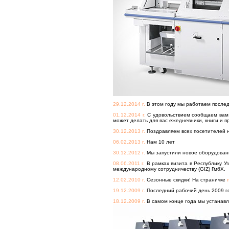
29.12.2014 г.
В этом году мы работаем последн
01.12.2014 г.
С удовольствием сообщаем вам, 
может делать для вас ежедневники, книги и п
30.12.2013 г.
Поздравляем всех посетителей н
06.02.2013 г.
Нам 10 лет
30.12.2012 г.
Мы запустили новое оборудовани
08.06.2011 г.
В рамках визита в Республику Уз
международному сотрудничеству (GIZ) ГмбХ.
12.02.2010 г.
Сезонные скидки! На страничке
19.12.2009 г.
Последний рабочий день 2009 год
18.12.2009 г.
В самом конце года мы устанав