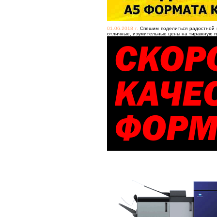
01.06.2018 г.
Спешим поделиться радостной н
отличные, изумительные цены на тиражную п