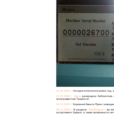
12.04.2004 г.
Сегодня исполнился ровно год, 
01.02.2004 г.
Здесь
размещена библиотека ло
полиграфистам Ташкента!
24.12.2003 г.
Компания Квинта Принт извещает,
08.12.2003 г.
В разделе
"Прейскурант"
вы мо
ассортимент бумаги, а также возможность печ